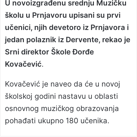
U novoizgrađenu srednju Muzičku
n
d
školu u Prnjavoru upisani su prvi
a
n
učenici, njih devetoro iz Prnjavora i
e
jedan polaznik iz Dervente, rekao je
m
a
Srni direktor Škole Đorđe
i
l
Kovačević
.
Kovačević je naveo da će u novoj
školskoj godini nastavu u oblasti
osnovnog muzičkog obrazovanja
pohađati ukupno 180 učenika.