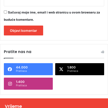
Sačuvaj moje ime, email i web stranicu u ovom browseru za
buduće komentare.
A
l
Pratite nas na
t
e
44.000
1.800
r
Pratilaca
Pratilaca
n
1.400
a
Pratilaca
t
i
v
Vrijeme