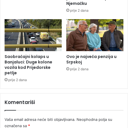
č
Njemačku
e
prije 2 dana
s
t
v
o
v
a
l
a
Saobraćajni kolaps u
Ovo je najveća penzija u
Banjaluci: Duge kolone
Srpskoj
u
vozila kod Prijedorske
p
prije 2 dana
petlje
r
o
prije 2 dana
v
a
l
Komentariši
i
Vaša email adresa neće biti objavljivana.
Neophodna polja su
označena sa
*