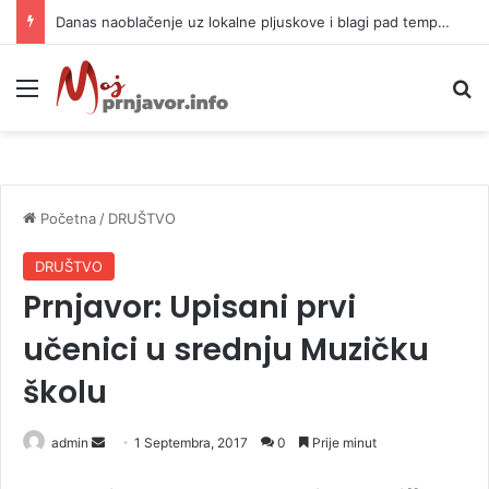
Danas naoblačenje uz lokalne pljuskove i blagi pad temperature
Meni
P
Početna
/
DRUŠTVO
DRUŠTVO
Prnjavor: Upisani prvi
učenici u srednju Muzičku
školu
admin
S
1 Septembra, 2017
0
Prije minut
e