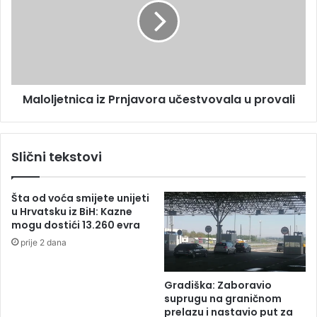
s
o
t
l
u
j
r
e
o
t
đ
n
Maloljetnica iz Prnjavora učestvovala u provali
e
i
n
c
o
a
s
i
Slični tekstovi
e
z
d
P
a
r
Šta od voća smijete unijeti
m
n
u Hrvatsku iz BiH: Kazne
b
j
mogu dostići 13.260 evra
e
a
prije 2 dana
b
v
a
o
!
r
Gradiška: Zaboravio
a
suprugu na graničnom
u
prelazu i nastavio put za