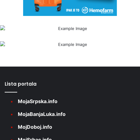
Lista portala
MojaSrpska.info
MojaBanjaLuka.info
MojDoboj.info
MojSrbac.info