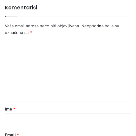
u
Komentariši
Vaša email adresa neće biti objavljivana.
Neophodna polja su
označena sa
*
K
o
m
e
n
t
a
r
Ime
*
*
Email
*