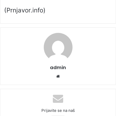
(Prnjavor.info)
admin
We
bsi
te
Prijavite se na naš