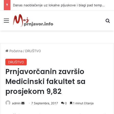
Danas naoblačenje uz lokalne pljuskove i blagi pad temperature
Meni
P
Početna
/
DRUŠTVO
DRUŠTVO
Prnjavorčanin završio
Medicinski fakultet sa
prosjekom 9,82
admin
S
7 Septembra, 2017
0
1 minut čitanja
e