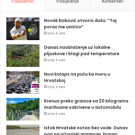
Popularno
Posljednje
Komentari
Novak Đoković otvorio dušu: “Taj
poraz me uništio”
prije 4 sata
Danas naoblačenje uz lokalne
pljuskove i blagi pad temperature
prije 4 sata
Novi kolaps na putu ka moru u
Hrvatskoj
prije 4 sata
Krenuo preko granice sa 20 kilograma
marihuane sakrivene u automobilu
prije 4 sata
Istok Hrvatske ostao bez vode: Dunav
pao na istorijski minimum, bunari