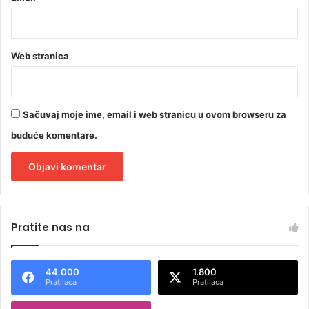
Web stranica
Sačuvaj moje ime, email i web stranicu u ovom browseru za
buduće komentare.
A
l
Pratite nas na
t
e
44.000
1.800
r
Pratilaca
Pratilaca
n