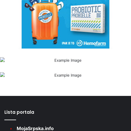
Lista portala
MojaSrpska.info