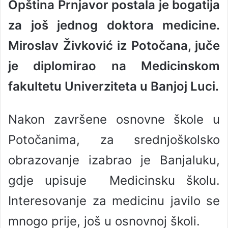
Opština Prnjavor postala je bogatija
n
d
za još jednog doktora medicine.
a
n
Miroslav Živković iz Potočana, juče
e
je diplomirao na Medicinskom
m
a
fakultetu Univerziteta u Banjoj Luci.
i
l
Nakon završene osnovne škole u
Potočanima, za srednjoškolsko
obrazovanje izabrao je Banjaluku,
gdje upisuje Medicinsku školu.
Interesovanje za medicinu javilo se
mnogo prije, još u osnovnoj školi.