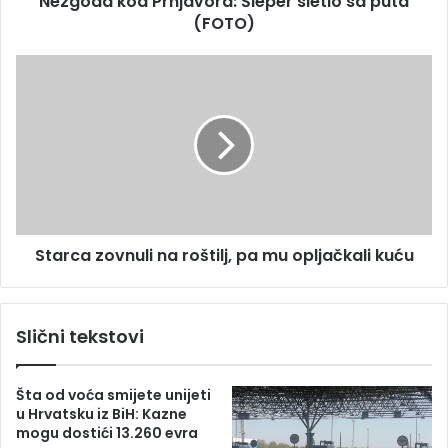
Nezgoda kod Prnjavora: Šleper sletio sa puta
u
(FOTO)
P
r
n
S
j
t
a
a
v
r
o
c
r
a
a
z
:
o
Š
v
l
Starca zovnuli na roštilj, pa mu opljačkali kuću
n
e
u
p
l
e
i
Slični tekstovi
r
n
s
a
l
r
Šta od voća smijete unijeti
e
o
u Hrvatsku iz BiH: Kazne
t
š
mogu dostići 13.260 evra
i
t