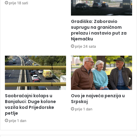
prije 18 sati
o
i
s
l
a
j
Gradiška: Zaboravio
p
,
suprugu na graničnom
u
p
prelazu i nastavio put za
t
a
Njemačku
a
m
prije 24 sata
(
u
F
o
O
p
T
l
O
j
)
a
č
k
Saobraćajni kolaps u
Ovo je najveća penzija u
Banjaluci: Duge kolone
Srpskoj
a
vozila kod Prijedorske
l
prije 1 dan
petlje
i
k
prije 1 dan
u
ć