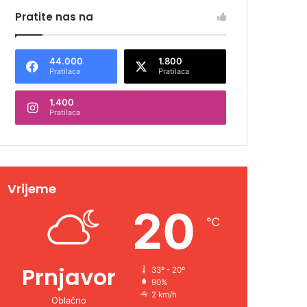
Pratite nas na
44.000
1.800
Pratilaca
Pratilaca
1.400
Pratilaca
Vrijeme
20
℃
Prnjavor
33º - 20º
90%
2 km/h
Oblačno