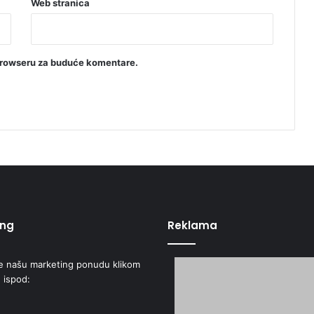
Web stranica
browseru za buduće komentare.
ing
Reklama
e našu marketing ponudu klikom
 ispod: