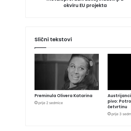
a
okviru EU projekta
u
m
e
t
a
Slični tekstovi
l
o
p
r
e
r
a
đ
i
Preminula Olivera Katarina
Austrijanci
v
pivo: Potr
a
prije 2 sedmice
četvrtinu
č
prije 3 sed
k
o
j