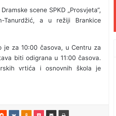
vi Dramske scene SPKD „Prosvjeta“,
Tanurdžić, a u režiji Brankice
o je za 10:00 časova, u Centru za
tava biti odigrana u 11:00 časova.
skih vrtića i osnovnih škola je
Reddit
VKontakte
Odnoklassniki
Pocket
Podijeli putem Emaila
Odštampaj