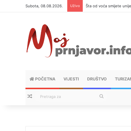
Subota, 08.08.2026.
Uživo
Šta od voća smijete unij
POČETNA
VIJESTI
DRUŠTVO
TURIZA
Nasumični tekstovi
Pretraga
za