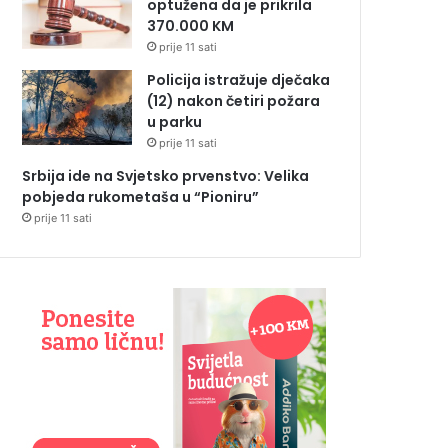
optužena da je prikrila
370.000 KM
prije 11 sati
Policija istražuje dječaka
(12) nakon četiri požara
u parku
prije 11 sati
Srbija ide na Svjetsko prvenstvo: Velika
pobjeda rukometaša u “Pioniru”
prije 11 sati