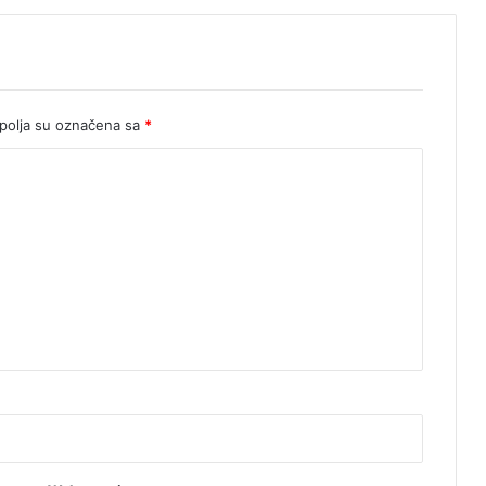
a
r
a
c
olja su označena sa
*