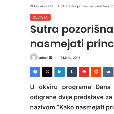
Početna
/
KULTURA
/
Sutra pozorišna predstava “K
KULTURA
Sutra pozorišn
nasmejati prin
admin
S
15 Marta, 2018
e
Facebook
X
LinkedIn
Tumblr
Pinterest
Reddit
VK
n
d
a
U okviru programa Dana o
n
e
odigrane dvije predstave za 
m
nazivom ”Kako nasmejati pri
a
i