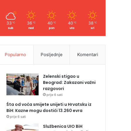
33
36
40
40
38
℃
℃
℃
℃
℃
sub
ned
pon
uto
sri
Popularno
Posljednje
Komentari
Zelenski stigao u
Beograd: Zakazani važni
razgovori
prije 6 sati
Šta od voća smijete unijeti u Hrvatsku iz
BiH: Kazne mogu dostići 13.260 evra
prije 6 sati
Službenica UIO BiH