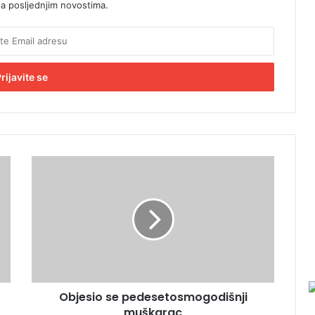
sa posljednjim novostima.
O
b
j
e
s
i
o
s
e
Objesio se pedesetosmogodišnji
p
muškarac
e