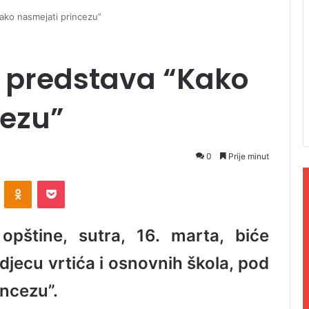
ako nasmejati princezu”
a predstava “Kako
cezu”
0
Prije minut
ontakte
Odnoklassniki
Pocket
pštine, sutra, 16. marta, biće
djecu vrtića i osnovnih škola, pod
ncezu”.