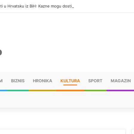
eti u Hrvatsku iz BiH: Kazne mogu dostići 13.260 evra
M
BIZNIS
HRONIKA
KULTURA
SPORT
MAGAZIN