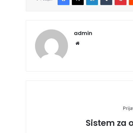
admin
We
bsi
te
Prija
Sistem za 