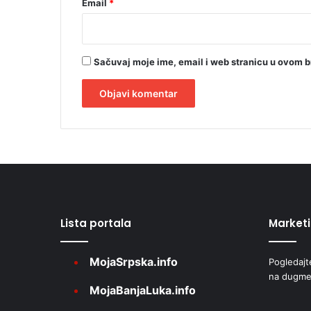
o
Email
*
j
e
k
t
Sačuvaj moje ime, email i web stranicu u ovom 
a
A
l
t
e
r
Lista portala
Market
n
a
MojaSrpska.info
Pogledajt
t
na dugme
i
MojaBanjaLuka.info
v