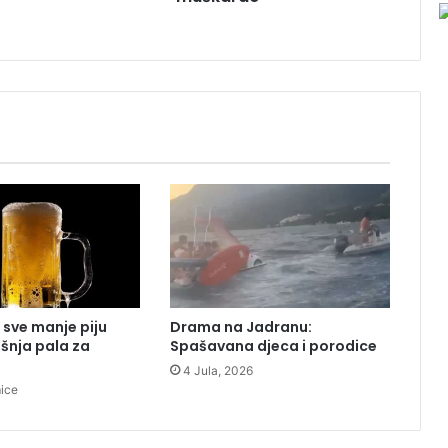
d
e
s
e
t
o
s
m
o
g
o
d
i
š
n
 sve manje piju
Drama na Jadranu:
j
ošnja pala za
Spašavana djeca i porodice
i
4 Jula, 2026
m
mice
u
š
k