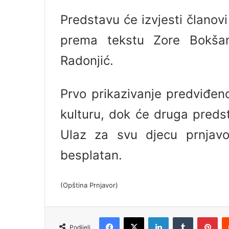
l
Predstavu će izvjesti člano
prema tekstu Zore Bokšan-
Radonjić.
Prvo prikazivanje predviđen
kulturu, dok će druga preds
Ulaz za svu djecu prnjavor
besplatan.
(Opština Prnjavor)
Facebook
X
LinkedIn
Tumblr
Pinterest
Podijeli