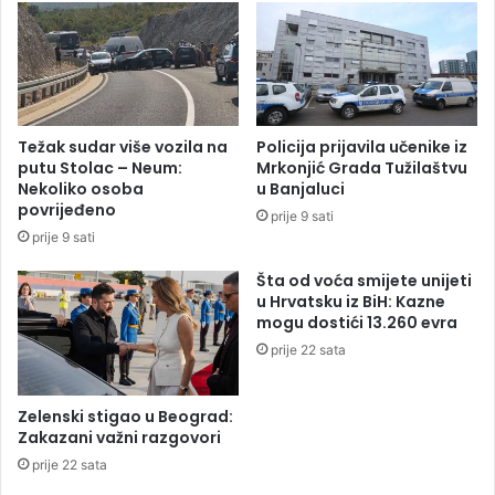
v
u
o
k
r
a
n
o
i
z
k
a
Težak sudar više vozila na
Policija prijavila učenike iz
u
g
putu Stolac – Neum:
Mrkonjić Grada Tužilaštvu
(
l
Nekoliko osoba
u Banjaluci
F
a
povrijeđeno
prije 9 sati
O
v
prije 9 sati
T
l
O
j
Šta od voća smijete unijeti
)
e
u Hrvatsku iz BiH: Kazne
n
mogu dostići 13.260 evra
i
prije 22 sata
a
u
t
Zelenski stigao u Beograd:
o
Zakazani važni razgovori
m
prije 22 sata
o