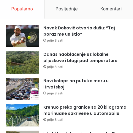
Popularno
Posljednje
Komentari
Novak Đoković otvorio dušu: “Taj
poraz me uništio”
prije 8 sati
Danas naoblačenje uz lokalne
pljuskove i blagi pad temperature
prije 8 sati
Novi kolaps na putu ka moru u
Hrvatskoj
prije 8 sati
Krenuo preko granice sa 20 kilograma
marihuane sakrivene u automobilu
prije 8 sati