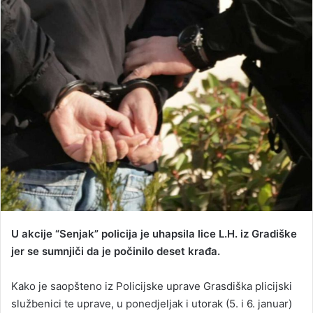
n
d
a
n
e
m
a
i
l
U akcije “Senjak” policija je uhapsila lice L.H. iz Gradiške
jer se sumnjiči da je počinilo deset krađa.
Kako je saopšteno iz Policijske uprave Grasdiška plicijski
službenici te uprave, u ponedjeljak i utorak (5. i 6. januar)