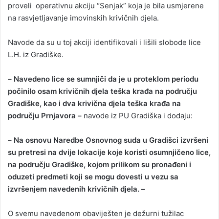
proveli operativnu akciju “Senjak” koja je bila usmjerene
na rasvjetljavanje imovinskih krivičnih djela.
Navode da su u toj akciji identifikovali i lišili slobode lice
L.H. iz Gradiške.
–
Navedeno lice se sumnjiči da je u proteklom periodu
počinilo osam krivičnih djela teška krađa na području
Gradiške, kao i dva krivična djela teška krađa na
području Prnjavora –
navode iz PU Gradiška i dodaju:
–
Na osnovu Naredbe Osnovnog suda u Gradišci izvršeni
su pretresi na dvije lokacije koje koristi osumnjičeno lice,
na području Gradiške, kojom prilikom su pronađeni i
oduzeti predmeti koji se mogu dovesti u vezu sa
izvršenjem navedenih krivičnih djela. –
O svemu navedenom obaviješten je dežurni tužilac