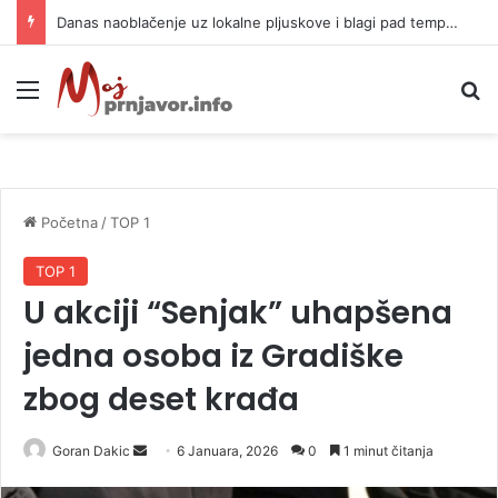
Danas naoblačenje uz lokalne pljuskove i blagi pad temperature
Meni
P
Početna
/
TOP 1
TOP 1
U akciji “Senjak” uhapšena
jedna osoba iz Gradiške
zbog deset krađa
Goran Dakic
S
6 Januara, 2026
0
1 minut čitanja
e