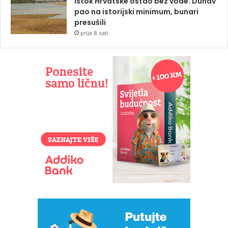
Istok Hrvatske ostao bez vode: Dunav
pao na istorijski minimum, bunari
presušili
prije 8 sati