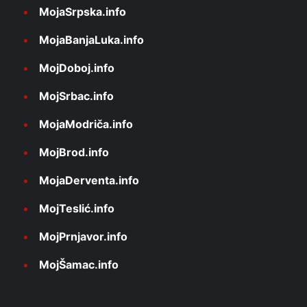
MojaSrpska.info
MojaBanjaLuka.info
MojDoboj.info
MojSrbac.info
MojaModriča.info
MojBrod.info
MojaDerventa.info
MojTeslić.info
MojPrnjavor.info
MojŠamac.info