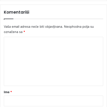
b
i
Komentariši
l
i
z
Vaša email adresa neće biti objavljivana.
Neophodna polja su
D
označena sa
*
r
i
K
n
e
o
(
m
V
e
I
D
n
E
t
O
)
a
r
Ime
*
*