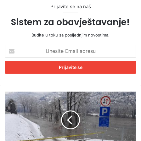
Prijavite se na naš
Sistem za obavještavanje!
Budite u toku sa posljednjim novostima.
U
n
e
s
i
t
e
E
P
m
r
a
o
i
g
l
l
a
a
d
š
r
e