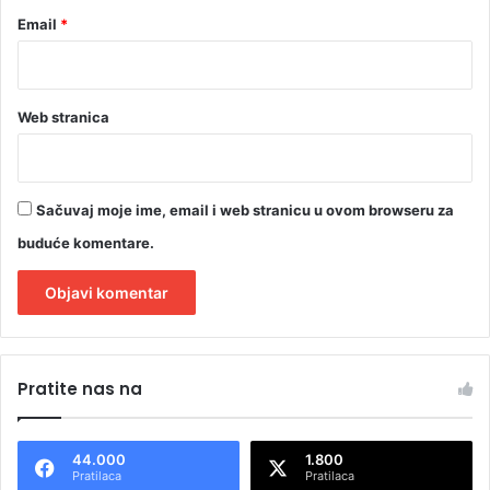
Email
*
Web stranica
Sačuvaj moje ime, email i web stranicu u ovom browseru za
buduće komentare.
A
l
Pratite nas na
t
e
44.000
1.800
r
Pratilaca
Pratilaca