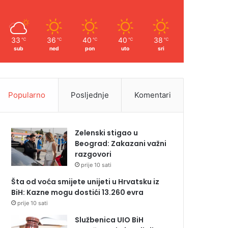
33
36
40
40
38
℃
℃
℃
℃
℃
sub
ned
pon
uto
sri
Popularno
Posljednje
Komentari
Zelenski stigao u
Beograd: Zakazani važni
razgovori
prije 10 sati
Šta od voća smijete unijeti u Hrvatsku iz
BiH: Kazne mogu dostići 13.260 evra
prije 10 sati
Službenica UIO BiH