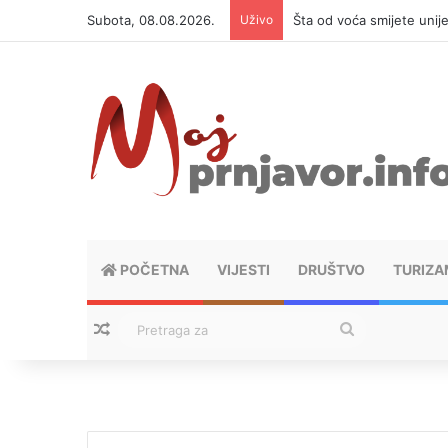
Subota, 08.08.2026.
Uživo
Šta od voća smijete unij
POČETNA
VIJESTI
DRUŠTVO
TURIZA
Nasumični tekstovi
Pretraga
za