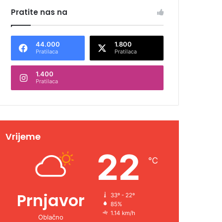
Pratite nas na
44.000
1.800
Pratilaca
Pratilaca
1.400
Pratilaca
Vrijeme
22
℃
Prnjavor
33º - 22º
85%
1.14 km/h
Oblačno