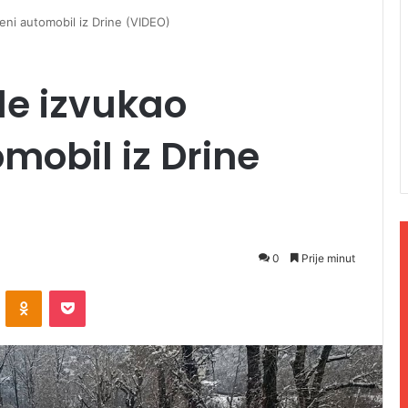
eni automobil iz Drine (VIDEO)
e izvukao
mobil iz Drine
0
Prije minut
ontakte
Odnoklassniki
Pocket