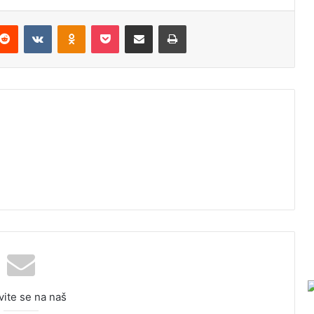
Reddit
VKontakte
Odnoklassniki
Pocket
Podijeli putem Emaila
Odštampaj
vite se na naš