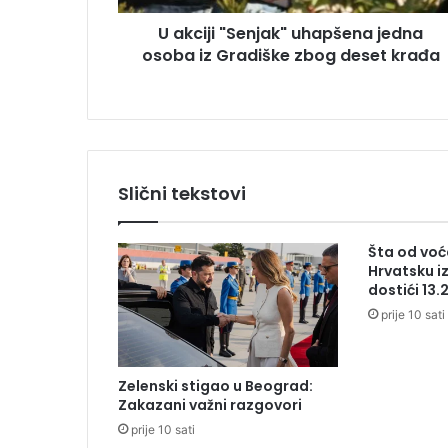
S
u
U akciji "Senjak" uhapšena jedna
e
osoba iz Gradiške zbog deset krađa
n
j
a
k
"
u
h
Slični tekstovi
a
p
š
Šta od voća
e
Hrvatsku i
n
dostići 13.
a
prije 10 sati
j
e
d
Zelenski stigao u Beograd:
n
Zakazani važni razgovori
a
prije 10 sati
o