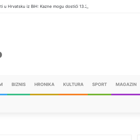
eti u Hrvatsku iz BiH: Kazne mogu dostići 13.260 evra
M
BIZNIS
HRONIKA
KULTURA
SPORT
MAGAZIN