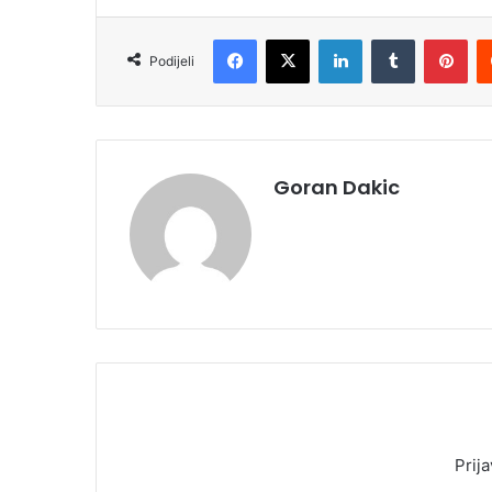
Facebook
X
LinkedIn
Tumblr
Pinterest
Podijeli
Goran Dakic
Prija