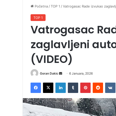
Početna
/
TOP 1
/
Vatrogasac Rade izvukao zaglavlj
TOP 1
Vatrogasac Rad
zaglavljeni auto
(VIDEO)
Goran Dakic
S
6 Januara, 2026
e
Facebook
X
LinkedIn
Tumblr
Pinterest
Reddit
VK
n
d
a
n
e