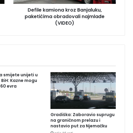
m
Defile kamiona kroz Banjaluku,
i
paketićima obradovali najmlađe
o
n
(VIDEO)
a
k
r
o
z
B
a
n
 smijete unijeti u
j
z BiH: Kazne mogu
a
260 evra
l
u
k
u
Gradiška: Zaboravio suprugu
,
na graničnom prelazu i
p
nastavio put za Njemačku
a