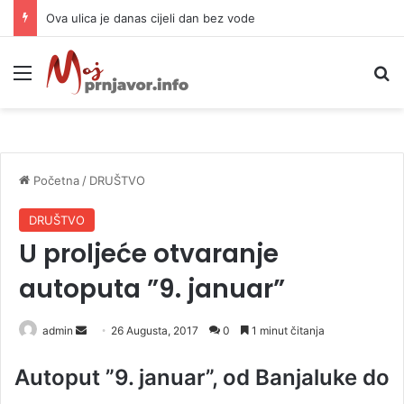
Preminula legendarna kraljica romske muzike: Izgubila bitku sa teškom bolešću
Meni
P
Početna
/
DRUŠTVO
DRUŠTVO
U proljeće otvaranje
autoputa ”9. januar”
admin
S
26 Augusta, 2017
0
1 minut čitanja
e
Autoput ”9. januar”, od Banjaluke do
n
d