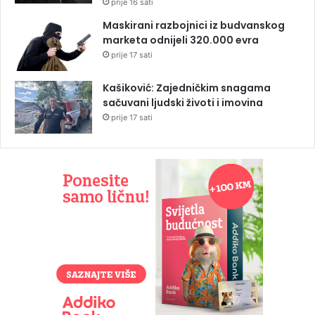
prije 16 sati
Maskirani razbojnici iz budvanskog
marketa odnijeli 320.000 evra
prije 17 sati
Kašiković: Zajedničkim snagama
sačuvani ljudski životi i imovina
prije 17 sati