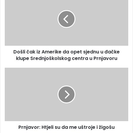
m
o
a
š
i
l
l
i
a
č
d
a
r
k
e
i
s
Došli čak iz Amerike da opet sjednu u đačke
z
u
klupe Srednjoškolskog centra u Prnjavoru
A
m
e
P
r
r
i
n
k
j
e
a
d
v
a
o
o
r
p
:
e
Prnjavor: Htjeli su da me uštroje i žigošu
H
t
t