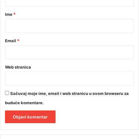
j
a
a
r
Ime
*
v
o
*
r
u
Email
*
Web stranica
Sačuvaj moje ime, email i web stranicu u ovom browseru za
buduće komentare.
A
l