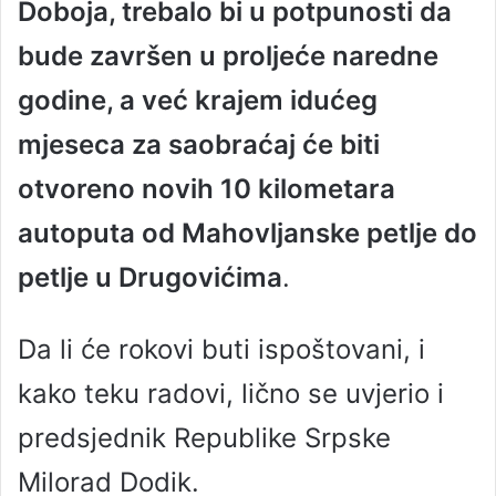
Doboja, trebalo bi u potpunosti da
a
n
bude završen u proljeće naredne
e
godine, a već krajem idućeg
m
a
mjeseca za saobraćaj će biti
i
l
otvoreno novih 10 kilometara
autoputa od Mahovljanske petlje do
petlje u Drugovićima
.
Da li će rokovi buti ispoštovani, i
kako teku radovi, lično se uvjerio i
predsjednik Republike Srpske
Milorad Dodik.