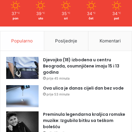
37
39
35
34
34
℃
℃
℃
℃
℃
pon
uto
sri
čet
pet
Popularno
Posljednje
Komentari
Djevojka (18) izbodena u centru
Beograda, osumnjičene imaju 15 i 13
godina
prije 45 minuta
Ova ulica je danas cijeli dan bez vode
prije 53 minute
Preminula legendarna kraljica romske
muzike: Izgubila bitku sa teškom
bolešću