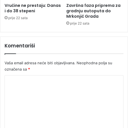
n
o
Vrućine ne prestaju: Danas
Završna faza priprema za
j
š
i do 38 stepeni
gradnju autoputa do
o
Mrkonjić Grada
u
prije 22 sata
š
prije 22 sata
k
o
l
Komentariši
s
k
o
Vaša email adresa neće biti objavljivana.
Neophodna polja su
g
označena sa
*
c
e
K
n
t
o
r
m
a
e
u
P
n
r
t
n