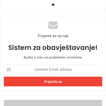
We
bsi
te
Prijavite se na naš
Sistem za obavještavanje!
Budite u toku sa posljednjim novostima.
U
n
e
s
i
t
e
E
D